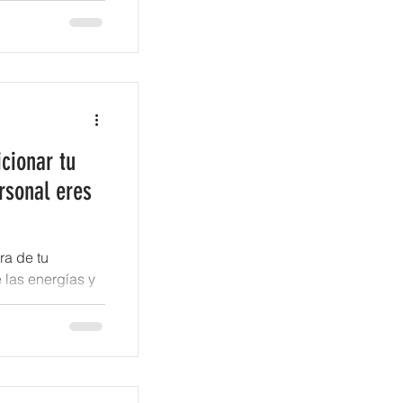
cionar tu
rsonal eres
ra de tu
 las energías y
s demás...