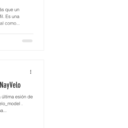
más que un
il. Es una
al como...
 NayVelo
a última esión de
elo_model .
a...