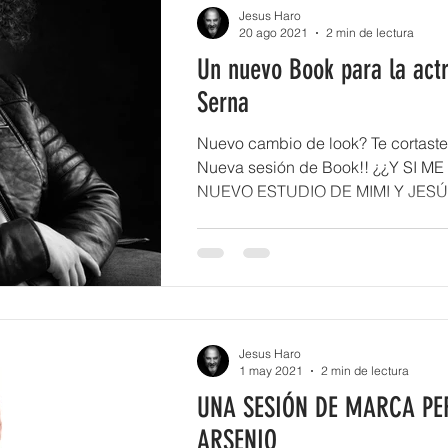
Jesus Haro
20 ago 2021
2 min de lectura
Un nuevo Book para la actr
Serna
Nuevo cambio de look? Te cortaste
Nueva sesión de Book!! ¿¿Y SI M
NUEVO ESTUDIO DE MIMI Y JES
QUE...
Jesus Haro
1 may 2021
2 min de lectura
UNA SESIÓN DE MARCA PE
ARSENIO