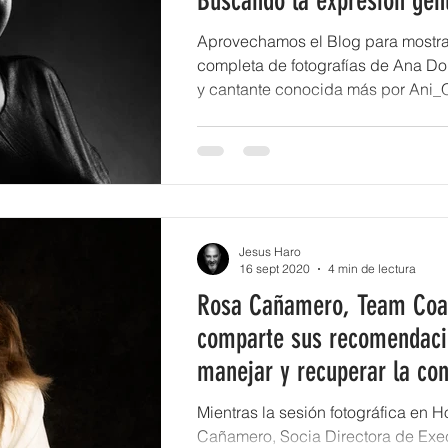
Buscando la expresión gen
Aprovechamos el Blog para mostrar
completa de fotografías de Ana Do
y cantante conocida más por Ani_
Jesus Haro
16 sept 2020
4 min de lectura
Rosa Cañamero, Team Coa
comparte sus recomendaci
manejar y recuperar la con
Mientras la sesión fotográfica en 
Cañamero, Socia Directora de Exe