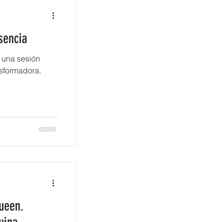
sencia
 una sesión
nsformadora.
ueen.