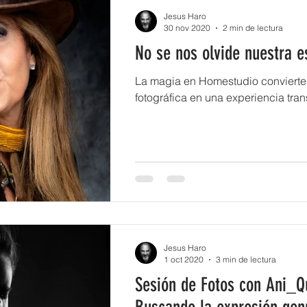
Jesus Haro
30 nov 2020
2 min de lectura
No se nos olvide nuestra e
La magia en Homestudio convierte
fotográfica en una experiencia tra
Jesus Haro
1 oct 2020
3 min de lectura
Sesión de Fotos con Ani_Q