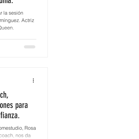
uina.
 la sesión
mínguez. Actriz
Queen.
ch,
ones para
fianza.
Homestudio, Rosa
coach, nos da