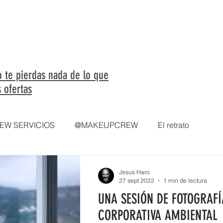
OS
FOTOGRAFIA
VIDEO
ESTUDIO FOTOGRÁFICO
M
o te pierdas nada de lo que
 ofertas
W SERVICIOS
@MAKEUPCREW
El retrato
ersonal
Books
Moda
fotografia de producto
Jesus Haro
27 sept 2022
1 min de lectura
UNA SESIÓN DE FOTOGRAFÍ
oman
ofertas de precios
VIDEO
LIFESTYLE
CORPORATIVA AMBIENTAL