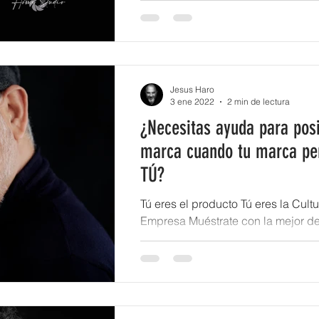
Jesus Haro
3 ene 2022
2 min de lectura
¿Necesitas ayuda para posi
marca cuando tu marca pe
TÚ?
Tú eres el producto Tú eres la Cultu
Empresa Muéstrate con la mejor de
muéstrate como un ejemplo para lo