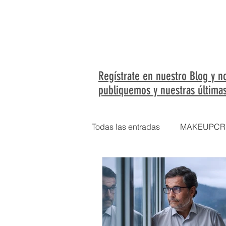
HOME
QUIENES SOM
Regístrate en nuestro Blog y n
publiquemos y nuestras últimas
Todas las entradas
MAKEUPCRE
retrato corporativo
marca p
El retrato impreso
Wise W