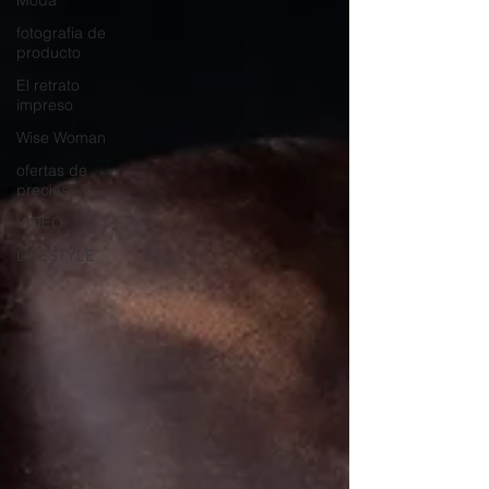
Moda
fotografia de
producto
El retrato
impreso
Wise Woman
ofertas de
precios
VIDEO
LIFESTYLE