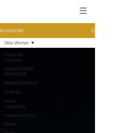
BLOGHOME
Wise Woman
Todas las
entradas
MAKEUPCREW
SERVICIOS
@MAKEUPCREW
El retrato
retrato
corporativo
marca personal
Books