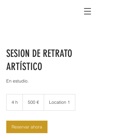
SESION DE RETRATO
ARTÍSTICO
En estudio.
500
euros
4 h
4
500 €
Location 1
h
Reservar ahora