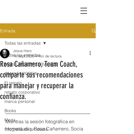
Entrada
Todas las entradas
Jesus Haro
Todas las entradas
16 sept 2020
4 min de lectura
Rosa Cañamero, Team Coach,
MAKEUPCREW SERVICIOS
comparte sus recomendaciones
@MAKEUPCREW
El retrato
para manejar y recuperar la
retrato corporativo
confianza.
marca personal
Books
Moda
Mientras la sesión fotográfica en 
Homestudio, Rosa Cañamero, Socia 
fotografia de producto