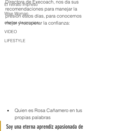
Directora de Execoach, nos da sus 
El retrato impreso
recomendaciones para manejar la 
Wise Woman
presión estos días, para conocernos 
ofertas de precios
mejor y recuperar la confianza:
VIDEO
LIFESTYLE
Quien es Rosa Cañamero en tus 
propias palabras
Soy una eterna aprendiz apasionada de 